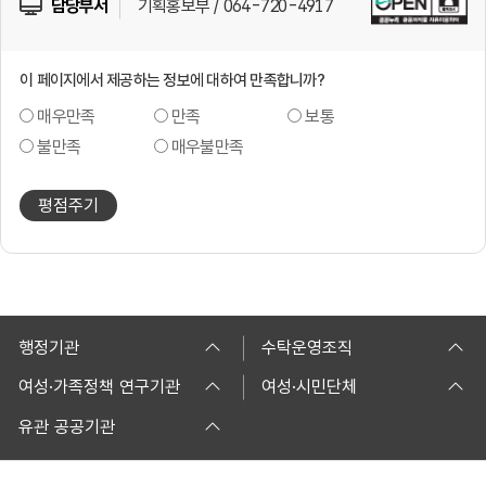
담당부서
기획홍보부 / 064-720-4917
이 페이지에서 제공하는 정보에 대하여 만족합니까?
매우만족
만족
보통
불만족
매우불만족
평점주기
행정기관
수탁운영조직
여성·가족정책 연구기관
여성·시민단체
유관 공공기관