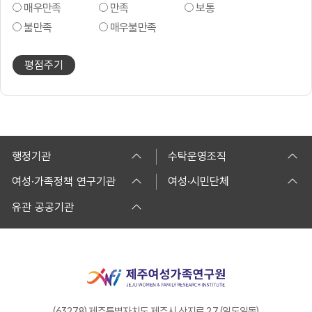
매우만족
만족
보통
불만족
매우불만족
평점주기
행정기관
수탁운영조직
여성·가족정책 연구기관
여성·시민단체
유관 공공기관
(63278) 제주특별자치도 제주시 산지로 27 (일도일동)