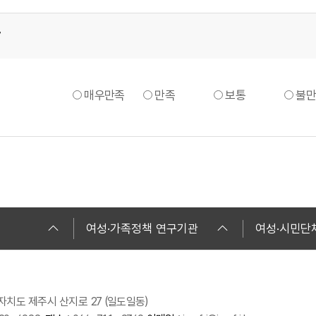
7
매우만족
만족
보통
불만
여성·가족정책 연구기관
여성·시민단
별자치도 제주시 산지로 27 (일도일동)