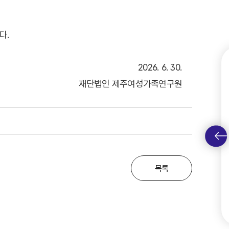
인권헌장
브로슈어
청렴 슬로건
찾아오는 길
청렴서약서
다.
윤리·인권 소식
행동강령신고센터
2026. 6. 30.
별영향평가센터
재단법인 제주여성가족연구원
족친화지원센터
고객헌장
성평등교육센터
고객별 맞춤형 서비스 제공
고객 서비스 표준 이행 절차
경영공시
공개자료
목록
계약정보
신고·문의·제안
공정투명경영