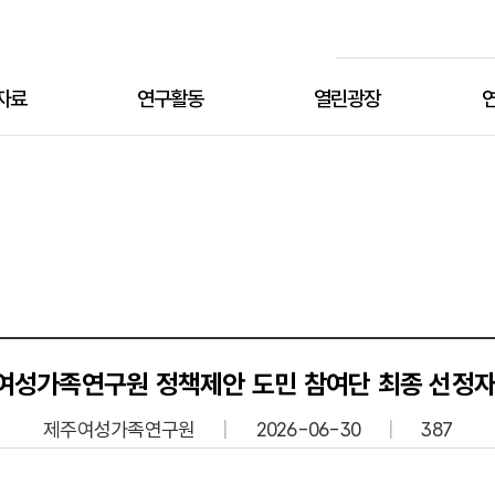
검색
자료
연구활동
열린광장
연구원 공지사항
유관기관 공지사항
여성·시민단체 공유자료
설립
여성가족연구원 정책제안 도민 참여단 최종 선정자
미
제주여성가족연구원
2026-06-30
387
층별