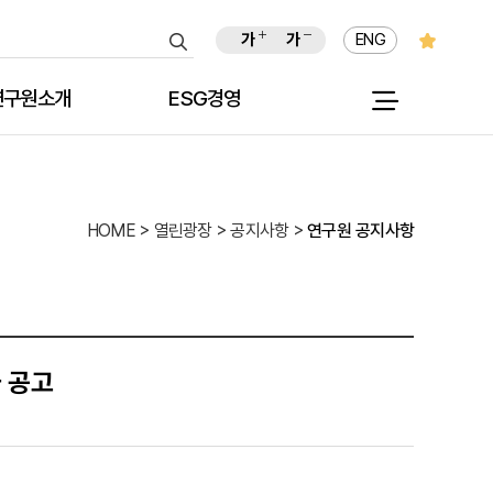
가
가
ENG
연구원소개
ESG경영
원장인사말
HOME > 열린광장 > 공지사항 >
연구원 공지사항
원장이력
친환경 경영 추진활동
역대원장
실천결의문
목적 및 연혁
사회적 책임경영 추진활동
 공고
션 및 비전
사회공헌활동
C I 소개
 회의실 안내
윤리헌장
홍보 동영상