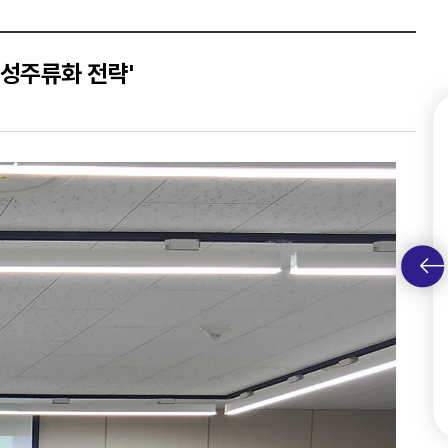
인권헌장
브로슈어
청렴 슬로건
찾아오는 길
청렴서약서
 성주류화 전략'
윤리·인권 소식
행동강령신고센터
별영향평가센터
족친화지원센터
고객헌장
성평등교육센터
고객별 맞춤형 서비스 제공
고객 서비스 표준 이행 절차
경영공시
공개자료
계약정보
신고·문의·제안
공정투명경영