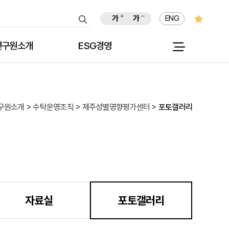
가
가
ENG
연구원소개
ESG경영
원장인사말
연구원소개 > 수탁운영조직 > 제주성별영향평가센터 >
포토갤러리
원장이력
친환경 경영 추진활동
역대원장
실천결의문
목적 및 연혁
사회적 책임경영 추진활동
션 및 비전
사회공헌활동
C I 소개
자료실
포토갤러리
 회의실 안내
윤리헌장
홍보 동영상