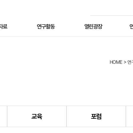
검색
자료
연구활동
열린광장
연구원 공지사항
HOME > 
유관기관 공지사항
여성·시민단체 공유자료
설립
미
교육
포럼
층별