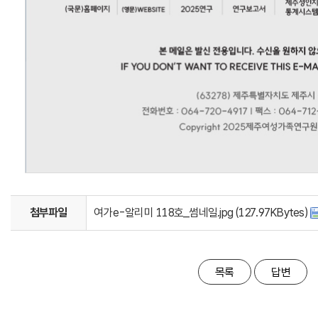
첨부파일
여가e-알리미 118호_썸네일.jpg (127.97KBytes)
목록
답변